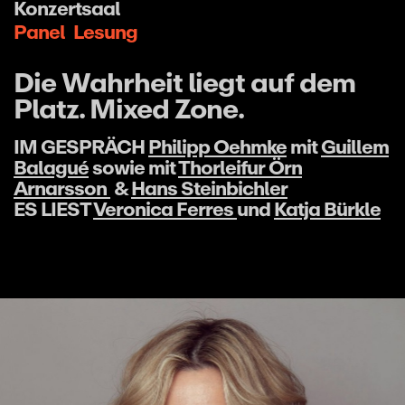
Konzertsaal
Panel
Lesung
Die Wahrheit liegt auf dem
Platz. Mixed Zone.
IM GESPRÄCH
Philipp Oehmke
mit
Guillem
Balagué
sowie mit
Thorleifur Örn
Arnarsson
&
Hans Steinbichler
ES LIEST
Veronica Ferres
und
Katja Bürkle